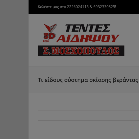
Μετάβαση
Καλέστε μας στα 2226024113 & 6932330825!
στο
περιεχόμενο
Τι είδους σύστημα σκίασης βεράντας 