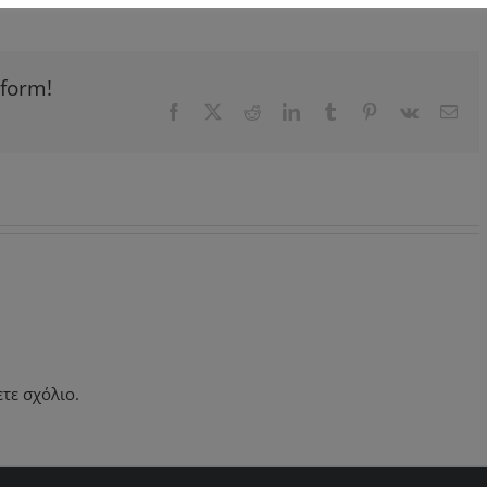
tform!
Facebook
X
Reddit
LinkedIn
Tumblr
Pinterest
Vk
Ema
τε σχόλιο.