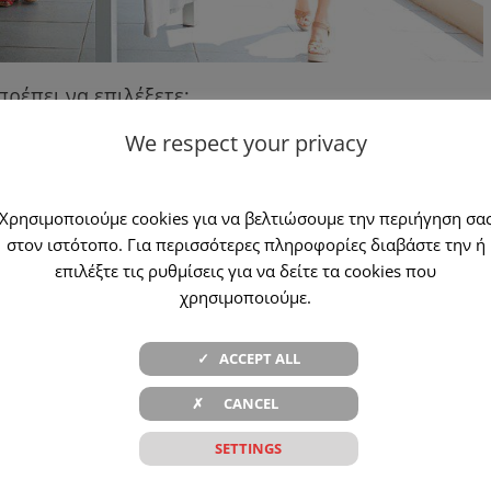
πρέπει να επιλέξετε;
We respect your privacy
ους βραχίονες του συστήματος σκίασης.
Χρησιμοποιούμε cookies για να βελτιώσουμε την περιήγηση σα
στον ιστότοπο. Για περισσότερες πληροφορίες διαβάστε την ή
ό ένα περίβλημα.
επιλέξτε τις ρυθμίσεις για να δείτε τα cookies που
χρησιμοποιούμε.
μένα μόλις σηκωθεί το σύστημα σκίασης.
✓ ACCEPT ALL
ρτίνα στο αντίβαρο
✗ CANCEL
τίρια ή τους ανθρώπους που βρίσκονται απέναντι.
SETTINGS