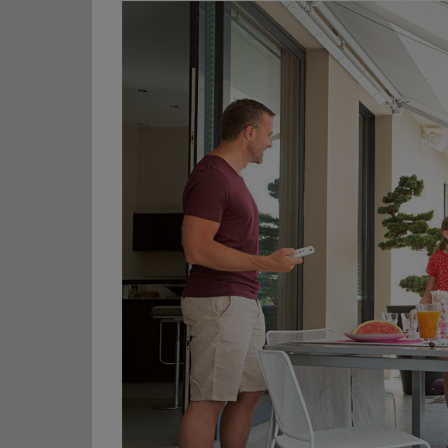
Προβολή
μεγαλύτερης
εικόνας