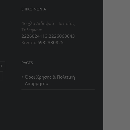
ΕΠIΚΟΙΝΩΝΙΑ
4ο χλμ Αιδηψού – Ιστιαίας
Τηλέφωνο:
2226024113,2226060643
Κινητό:
6932330825
PAGES
α
Όροι Χρήσης & Πολιτική
Απορρήτου