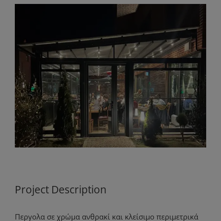
View
Larger
Image
Project Description
Περγολα σε χρώμα ανθρακί και κλείσιμο περιμετρικά