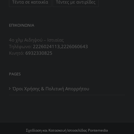
Τέντα σε κατοικία
Τέντες με αντιρίδες
ΕΠIΚΟΙΝΩΝΙΑ
4ο χλμ Αιδηψού – Ιστιαίας
Τηλέφωνο:
2226024113,2226060643
Κινητό:
6932330825
PAGES
Όροι Χρήσης & Πολιτική Απορρήτου
Σχεδίαση και Κατασκευή Ιστοσελίδας
Pontemedia