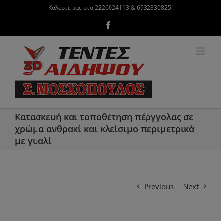
Μετάβαση
Καλέστε μας στα 2226024113 & 6932330825!
στο
Facebook
περιεχόμενο
Κατασκευή και τοποθέτηση πέργγολας σε
χρώμα ανθρακί και κλείσιμο περιμετρικά
με γυαλί
Previous
Next