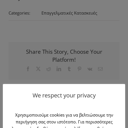
Categories:
Επαγγελματικές Κατασκευές
Share This Story, Choose Your
Platform!
Facebook
X
Reddit
LinkedIn
Tumblr
Pinterest
Vk
Email
We respect your privacy
Σχετικά Έργα
Κατασκευή και
τοποθέτηση
Κατασκευή και
Χρησιμοποιούμε cookies για να βελτιώσουμε την
πέργγολας σε
τοποθέτηση
περιήγηση σας στον ιστότοπο. Για περισσότερες