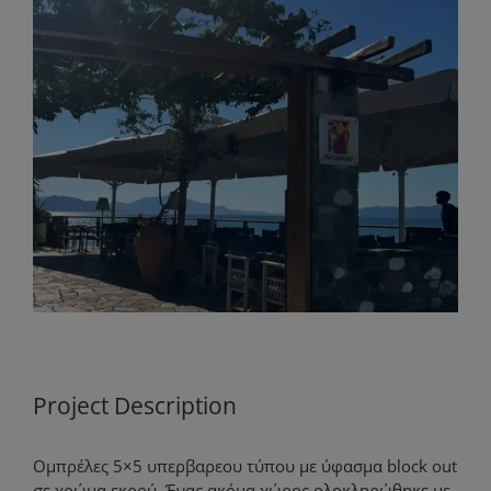
View
Larger
Image
Project Description
Ομπρέλες 5×5 υπερβαρεου τύπου με ύφασμα block out
σε χρώμα εκρού. Ένας ακόμα χώρος ολοκληρώθηκε με