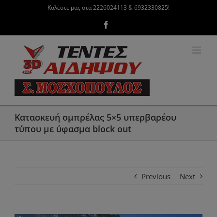
Μετάβαση
Καλέστε μας στα 2226024113 & 6932330825!
στο
Facebook
περιεχόμενο
Κατασκευή ομπρέλας 5×5 υπερβαρέου
τύπου με ύφασμα block out
Previous
Next