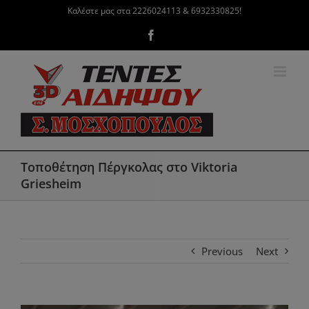
Μετάβαση
Καλέστε μας στα 2226024113 & 6932330825!
στο
Facebook
περιεχόμενο
Τοποθέτηση Πέργκολας στο Viktoria
Griesheim
Previous
Next