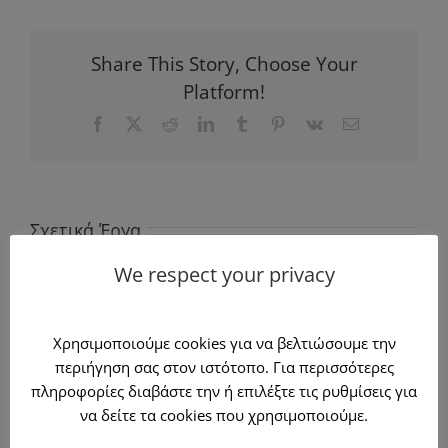
Share This Story, Choose Your
Platform!
Facebook
X
Reddit
LinkedIn
Tumblr
Pinterest
Vk
Email
Σχετικά Έργα
Κατασκευή και
We respect your privacy
τοποθέτηση
Κατασκευή και
πέργγολας σε
τοποθέτηση
χρώμα
πέργγολας σε
Χρησιμοποιούμε cookies για να βελτιώσουμε την
ο
ανθρακί και
χρώμα εκρού
περιήγηση σας στον ιστότοπο. Για περισσότερες
κλείσιμο
στο Korfu
πληροφορίες διαβάστε την ή επιλέξτε τις ρυθμίσεις για
n
να δείτε τα cookies που χρησιμοποιούμε.
περιμετρικά με
Restaurant
γυαλί