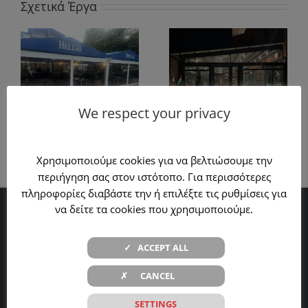
Σχετικά Έργα
Κατασκευή και
τοποθέτηση
Κατασκευή και
πέργγολας σε
τοποθέτηση
χρώμα
πέργγολας σε
ο
ανθρακί και
χρώμα εκρού
We respect your privacy
κλείσιμο
στο Korfu
n
περιμετρικά με
Restaurant
γυαλί
Χρησιμοποιούμε cookies για να βελτιώσουμε την
περιήγηση σας στον ιστότοπο. Για περισσότερες
πληροφορίες διαβάστε την ή επιλέξτε τις ρυθμίσεις για
να δείτε τα cookies που χρησιμοποιούμε.
Η εταιρεία
✓ ACCEPT ALL
Οικονομικά Στοιχεία
✗ CANCEL
Προϊόντα
SETTINGS