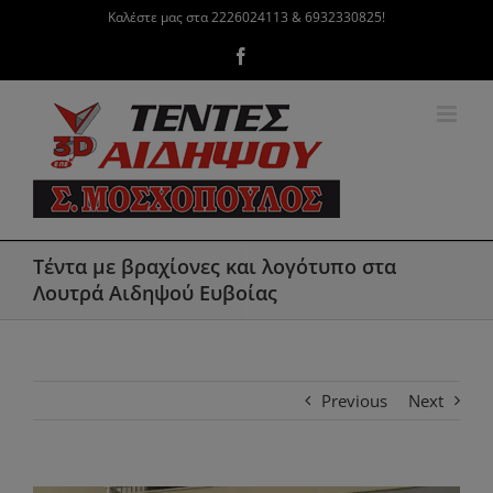
Μετάβαση
Καλέστε μας στα 2226024113 & 6932330825!
στο
Facebook
περιεχόμενο
Τέντα με βραχίονες και λογότυπο στα
Λουτρά Αιδηψού Ευβοίας
Previous
Next