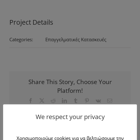
Project Details
Categories:
Επαγγελματικές Κατασκευές
Share This Story, Choose Your
Platform!
Facebook
X
Reddit
LinkedIn
Tumblr
Pinterest
Vk
Email
We respect your privacy
Σχετικά Έργα
Χρησιμοποιούμε cookies για να βελτιώσουμε την