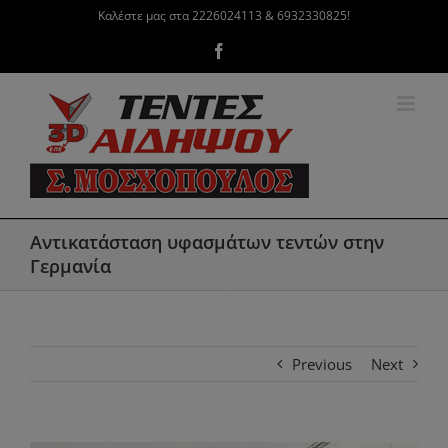
Μετάβαση
Καλέστε μας στα 2226024113 & 6932330825!
στο
Facebook
περιεχόμενο
Αντικατάσταση υφασμάτων τεντών στην
Γερμανία
Previous
Next