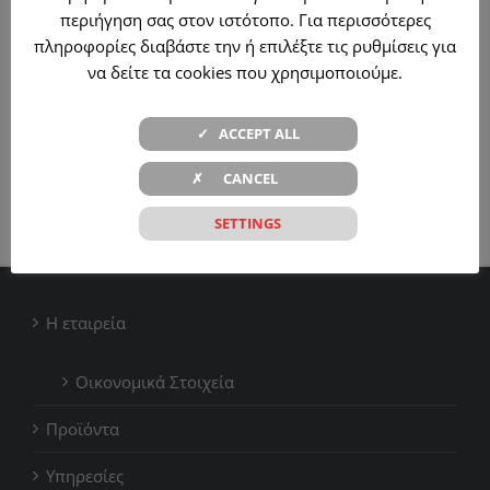
Κατασκευή και
περιήγηση σας στον ιστότοπο. Για περισσότερες
τοποθέτηση
Κατασκευή και
πληροφορίες διαβάστε την ή επιλέξτε τις ρυθμίσεις για
πέργγολας σε
τοποθέτηση
να δείτε τα cookies που χρησιμοποιούμε.
χρώμα
πέργγολας σε
ο
ανθρακί και
χρώμα εκρού
✓ ACCEPT ALL
κλείσιμο
στο Korfu
n
✗ CANCEL
περιμετρικά με
Restaurant
γυαλί
SETTINGS
Η εταιρεία
Οικονομικά Στοιχεία
Προϊόντα
Υπηρεσίες