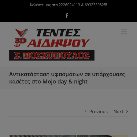
Μετάβαση
Καλέστε μας στα 2226024113 & 6932330825!
στο
Facebook
περιεχόμενο
Αντικατάσταση υφασμάτων σε υπάρχουσες
κασέτες στο Mojo day & night
Previous
Next