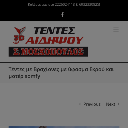
Μετάβαση
Καλέστε μας στα 2226024113 & 6932330825!
στο
Facebook
περιεχόμενο
Τέντες με Βραχίονες με ύφασμα Εκρού και
μοτέρ somfy
Previous
Next