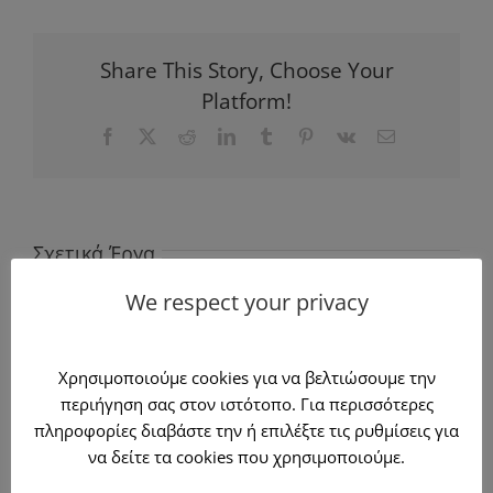
Share This Story, Choose Your
Platform!
Facebook
X
Reddit
LinkedIn
Tumblr
Pinterest
Vk
Email
Σχετικά Έργα
We respect your privacy
Κατασκευή
Κατασκευή
παραδοσιακής
α
πέργκολας –
Χρησιμοποιούμε cookies για να βελτιώσουμε την
πέργκολας από
Pergola mit
περιήγηση σας στον ιστότοπο. Για περισσότερες
αλουμίνιο και
glasses
πληροφορίες διαβάστε την ή επιλέξτε τις ρυθμίσεις για
ύφασμα
να δείτε τα cookies που χρησιμοποιούμε.