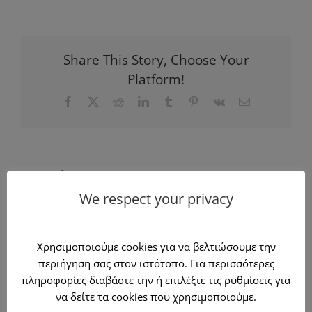
Share This Story, Choose Your
Platform!
Facebook
X
Reddit
LinkedIn
Tumblr
Pinterest
Vk
Email
Σχετικά Έργα
We respect your privacy
Κατασκευή
Κατασκευή
παραδοσιακής
Χρησιμοποιούμε cookies για να βελτιώσουμε την
α
πέργκολας –
πέργκολας από
περιήγηση σας στον ιστότοπο. Για περισσότερες
Pergola mit
αλουμίνιο και
πληροφορίες διαβάστε την ή επιλέξτε τις ρυθμίσεις για
glasses
ύφασμα
να δείτε τα cookies που χρησιμοποιούμε.