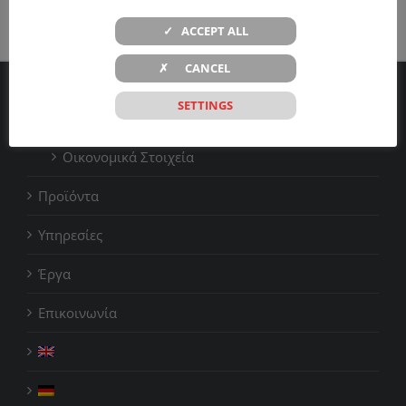
✓ ACCEPT ALL
✗ CANCEL
SETTINGS
Η εταιρεία
Οικονομικά Στοιχεία
Προϊόντα
Υπηρεσίες
Έργα
Επικοινωνία