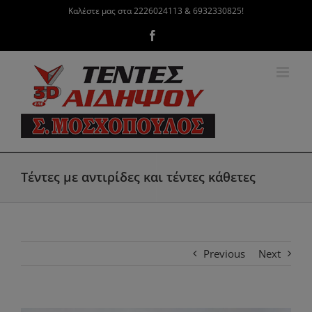
Μετάβαση
Καλέστε μας στα 2226024113 & 6932330825!
στο
Facebook
περιεχόμενο
Τέντες με αντιρίδες και τέντες κάθετες
Previous
Next