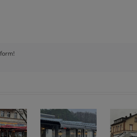
tform!
ontage von
G
Markisenstoffwechsel