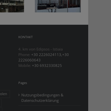
bei ibis in
Markisen bei LE
Deutschland
MOON
B
KONTAKT
4. km von Edipsos - Istiaia
Phone:
+30 2226024113,+30
2226060643
Mobile:
+30 6932330825
Pages
olen
Nutzungsbedingungen &
Datenschutzerklärung