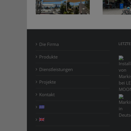
isen bei LE
Ma
in
MOON
H
Burgunderfarbe
LETZTE
Die Firma
Produkte
Dienstleistungen
Projekte
Kontakt