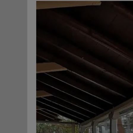
View
Larger
Image