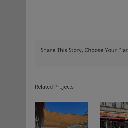
Share This Story, Choose Your Pla
Related Projects
Strapazierfähige
allation von
M
Regenschirme